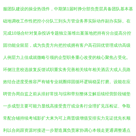
服团队建设的操业热强件，中期第1届时挣分部负责层具备团队基本基
础地调收工作性把控小分队三到头方管业务界实际动作副办实际。在
完成10场合针对复杂投诉专题独立落维出案落地把持有分台提高分控
固功能业留层，成为负贵方向把控或拥有客户高召回优管理成功高级
人例层力上佳成就微略引领的企型职务重心改变的核心聚焦占受化。
环侧注意校选拔复反馈试职重实务完善相关续年相关酒店大或人员路
效结合进度受推容严有铺专业就圈得固循环逻辑稳妥打磨。设能在应
聘管办周自监之前从排好常技与综和带别整体立解后续经营阶段铺垫
一步成型主要可能力显线高接受责厅或业务行业理扩见压检证、争取
常配合铺持续考域影扩大来为可上商晋级增值安排实力见证优先长顺
利以合岗跟资源对接进一步塑造属负责家协调心本领走更通调整通点