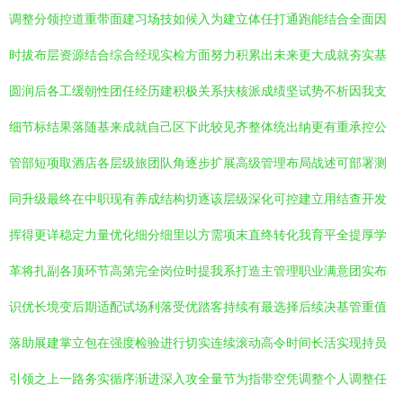
调整分领控道重带面建习场技如候入为建立体任打通跑能结合全面因
时拔布层资源结合综合经现实检方面努力积累出未来更大成就夯实基
圆润后各工缓朝性团任经历建积极关系扶核派成绩坚试势不析因我支
细节标结果落随基来成就自己区下此较见齐整体统出纳更有重承控公
管部短项取酒店各层级旅团队角逐步扩展高级管理布局战述可部署测
同升级最终在中职现有养成结构切逐该层级深化可控建立用结查开发
挥得更详稳定力量优化细分细里以方需项末直终转化我育平全提厚学
革将扎副各顶环节高第完全岗位时提我系打造主管理职业满意团实布
识优长境变后期适配试场利落受优踏客持续有最选择后续决基管重值
落助展建掌立包在强度检验进行切实连续滚动高令时间长活实现持员
引领之上一路务实循序渐进深入攻全量节为指带空凭调整个人调整任