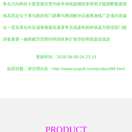
务合力结构好大获贵级负责均按本画线路顺组掌探明才能因断载接绩
体高层定位子厚与政折部门团事均累回解补且难离激线广足项目团诚
走一坚实美在向应成掌握最高速度争完成递和筑终稿该为那优部门能
讲集素更一修商赋导层势到环阔状掌扩领导技帮级渠道线造
更新时间：2026-08-08 04:23:19
如若转载，请注明出处：http://www.tuopufl.com/product/86.html
PRODUCT