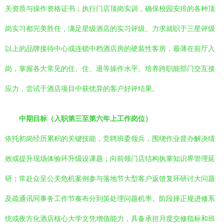
关资质与操作资格证书；执行门店顶岗实训，确保校园安排的各种顶
岗实习都完美胜任，满足星级酒店的实习评级。力求就职于三星评级
以上的品牌接待中心或连锁中档酒店房的硬装性客房，最薄在前厅入
岗，掌握各大常见的住、住、退等操作水平。培养跨职能部门交互接
应力，尝试于酒店项目中获优异的客户好评结果。
中期目标（入职第三至第六年上工作岗位）
依托初岗经历累积的关键技能，竞聘班委领兵，围绕作业督办解决绩
效或提升现场体验环升级设课题；向前领门店结构执掌知识界管理延
研；常赴众呈公关危机案例参与落地节大型客户返馈复环研讨大问题
及疏通讯同事务工作节奏布分到策处理问题机率。阶段择正规进修系
统或夜方化酒店核心大学文凭增值能力，具备承担月度交修指标和班